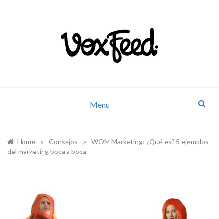
Company news and industry updates
VoxFeed Blog
Menu
»
»
Home
Consejos
WOM Marketing: ¿Qué es? 5 ejemplos
del marketing boca a boca