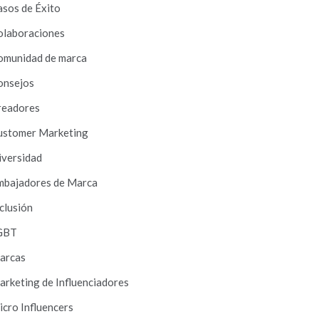
asos de Éxito
olaboraciones
omunidad de marca
onsejos
readores
ustomer Marketing
iversidad
mbajadores de Marca
clusión
GBT
arcas
rketing de Influenciadores
cro Influencers