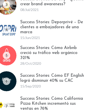
crear brand awareness?
3
08/Jul/2021
Success Stories: Deporprivé – De
clientes a embajadores de una
4
marca
15/Jun/2021
Success Stories: Cómo Airbnb
creció su tráfico web orgánico
5
321%
28/Oct/2020
Success Stories: Cómo EF English
logró disminuir 40% su CAC
6
15/Sep/2020
Success Stories: Cómo California
Pizza Kitchen incrementó sus
7
ventas en 76%