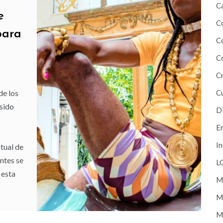
C
e
C
para
C
C
C
C
de los
 sido
D
E
In
tual de
antes se
L
 esta
M
Ma
Mi