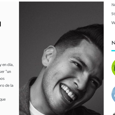
No
,
St
W
d
N
 en día,
ser “un
mos
ro de la
 que