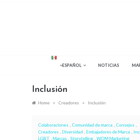
Company news and
VoxFe
ESPAÑOL
NOTICIAS
MA
Inclusión
»
»
Home
Creadores
Inclusión
Colaboraciones
,
Comunidad de marca
,
Consejos
,
Creadores
,
Diversidad
,
Embajadores de Marca
,
Inc
LGBT
,
Marcas
,
Storytelling
,
WOM Marketing