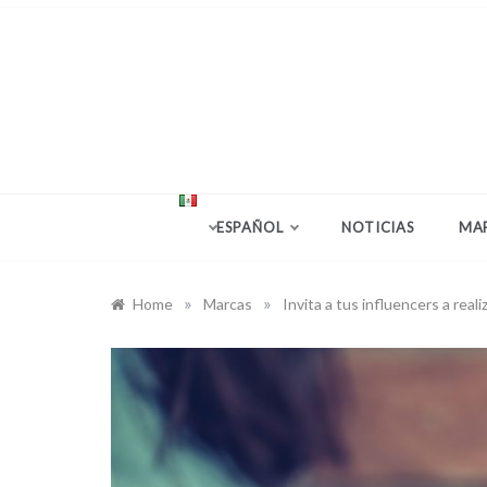
Skip
to
content
Company news and
VoxFe
ESPAÑOL
NOTICIAS
MA
»
»
Home
Marcas
Invita a tus influencers a rea