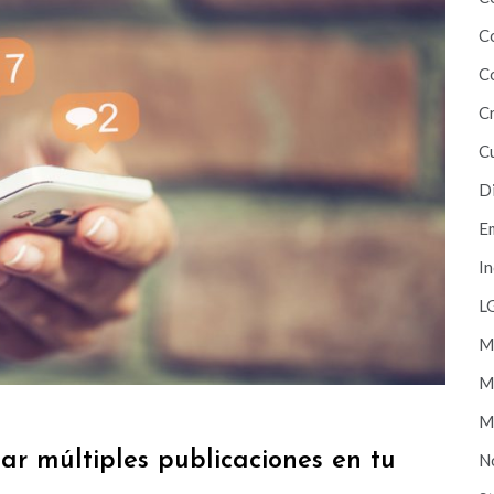
C
C
C
C
D
E
In
L
M
Ma
Mi
izar múltiples publicaciones en tu
No