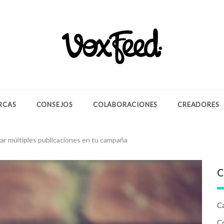
 industry updates
ed Blog
RCAS
CONSEJOS
COLABORACIONES
CREADORES
lizar múltiples publicaciones en tu campaña
C
C
C