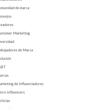
omunidad de marca
onsejos
readores
ustomer Marketing
iversidad
mbajadores de Marca
clusión
GBT
arcas
rketing de Influenciadores
cro Influencers
ticias