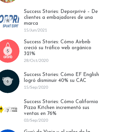
Success Stories: Deporprivé – De
clientes a embajadores de una
4
marca
15/Jun/2021
Success Stories: Cómo Airbnb
creció su tráfico web orgánico
5
321%
28/Oct/2020
Success Stories: Cómo EF English
logró disminuir 40% su CAC
6
15/Sep/2020
Success Stories: Cómo California
Pizza Kitchen incrementó sus
7
ventas en 76%
03/Sep/2020