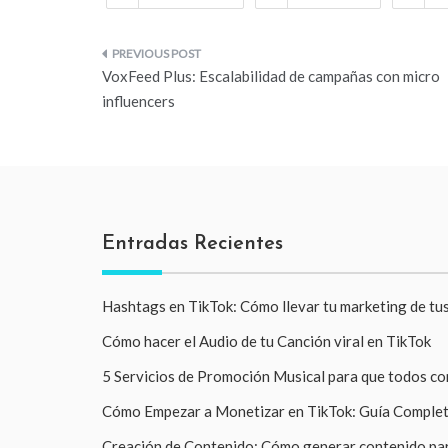
Navegación
VoxFeed Plus: Escalabilidad de campañas con micro
de
influencers
entradas
Entradas Recientes
Hashtags en TikTok: Cómo llevar tu marketing de tus
Cómo hacer el Audio de tu Canción viral en TikTok
5 Servicios de Promoción Musical para que todos c
Cómo Empezar a Monetizar en TikTok: Guía Comple
Creación de Contenido: Cómo generar contenido par